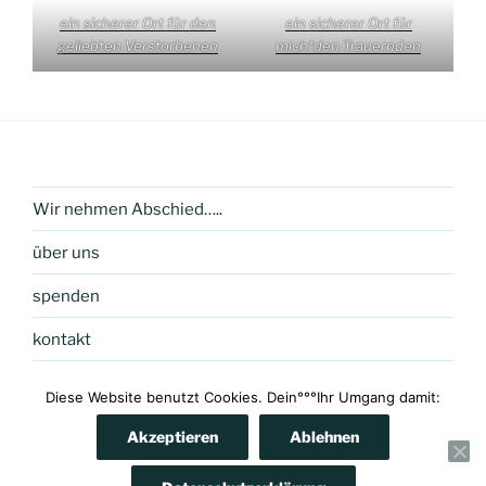
ein sicherer Ort für den
ein sicherer Ort für
geliebten Verstorbenen
mich*den Trauernden
Wir nehmen Abschied…..
über uns
spenden
kontakt
Diese Website benutzt Cookies. Dein°°°Ihr Umgang damit:
Akzeptieren
Ablehnen
impressum & datenschutz
Mit Stolz präsentiert von
WordPress